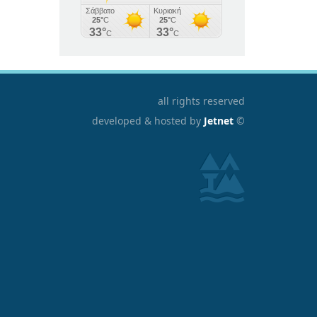
all rights reserved
developed & hosted by
Jetnet
©