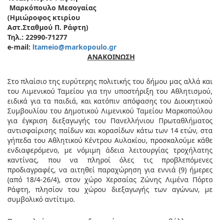
Μαρκόπουλο Μεσογαίας
(Ημιώροφος κτιρίου
Αστ.Σταθμού Π. Ράφτη)
Τηλ
.: 22990-71277
e-mail:
ltameio@markopoulo.gr
ΑΝΑΚΟΙΝΩΣΗ
Στο πλαίσιο της ευρύτερης πολιτικής του δήμου μας αλλά και
του Λιμενικού Ταμείου για την υποστήριξη του Αθλητισμού,
ειδικά για τα παιδιά, και κατόπιν απόφασης του Διοικητικού
Συμβουλίου του Δημοτικού Λιμενικού Ταμείου Μαρκοπούλου
για έγκριση διεξαγωγής του Πανελλήνιου Πρωταθλήματος
αντισφαίρισης παίδων και κορασίδων κάτω των 14 ετών, στα
γήπεδα του Αθλητικού Κέντρου Αυλακίου, προσκαλούμε κάθε
ενδιαφερόμενο, με νόμιμη άδεια λειτουργίας τροχήλατης
καντίνας, που να πληροί όλες τις προβλεπόμενες
προδιαγραφές, να αιτηθεί παραχώρηση για εννιά (9) ήμερες
(από 18/4-26/4), στον χώρο Χερσαίας Ζώνης Λιμένα Πόρτο
Ράφτη, πλησίον του χώρου διεξαγωγής των αγώνων, με
συμβολικό αντίτιμο.