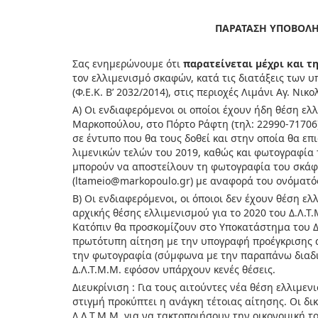
ΠΑΡΑΤΑΣΗ ΥΠΟΒΟΛΗ
Σας ενημερώνουμε ότι
παρατείνεται μέχρι και τ
τον ελλιμενισμό σκαφών, κατά τις διατάξεις των υπ’ 
(Φ.Ε.Κ. Β’ 2032/2014), στις περιοχές Λιμάνι Αγ. Νικ
Α) Οι ενδιαφερόμενοι οι οποίοι έχουν ήδη θέση ε
Μαρκοπούλου, στο Πόρτο Ράφτη (τηλ: 22990-71706)
σε έντυπο που θα τους δοθεί και στην οποία θα 
λιμενικών τελών του 2019, καθώς και φωτογραφία 
μπορούν να αποστείλουν τη φωτογραφία του σκάφο
(ltameio@markopoulo.gr) με αναφορά του ονόματός
Β) Οι ενδιαφερόμενοι, οι όποιοι δεν έχουν θέση
αρχικής θέσης ελλιμενισμού για το 2020 του Δ.Λ.Τ
Κατόπιν θα προσκομίζουν στο Υποκατάστημα του Δ
πρωτότυπη αίτηση με την υπογραφή προέγκρισης α
την φωτογραφία (σύμφωνα με την παραπάνω διαδικ
Δ.Λ.Τ.Μ.Μ. εφόσον υπάρχουν κενές θέσεις.
Διευκρίνιση : Για τους αιτούντες νέα θέση ελλιμε
στιγμή προκύπτει η ανάγκη τέτοιας αίτησης. Οι δι
Δ.Λ.Τ.Μ.Μ. για να τακτοποιήσουν την οικονομική 