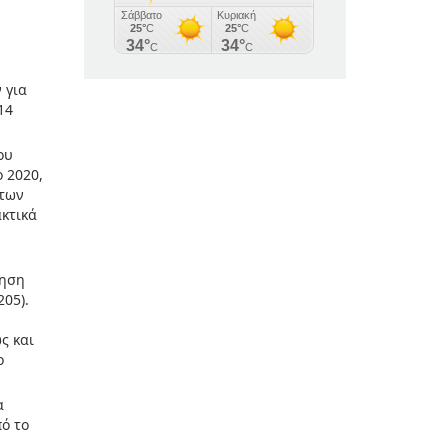
 για
14
ου
 2020,
 των
ακτικά
τηση
205).
ς και
ο
α
πό το