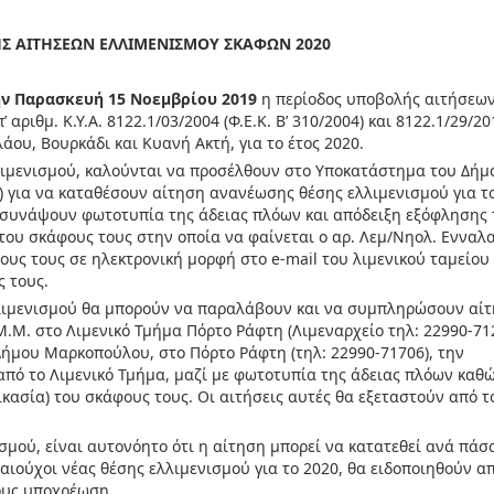
Σ ΑΙΤΗΣΕΩΝ ΕΛΛΙΜΕΝΙΣΜΟΥ ΣΚΑΦΩΝ 2020
ην Παρασκευή 15 Νοεμβρίου 2019
η περίοδος υποβολής αιτήσεων
αριθμ. Κ.Υ.Α. 8122.1/03/2004 (Φ.Ε.Κ. Β’ 310/2004) και 8122.1/29/20
ολάου, Βουρκάδι και Κυανή Ακτή, για το έτος 2020.
λλιμενισμού, καλούνται να προσέλθουν στο Υποκατάστημα του Δήμ
 για να καταθέσουν αίτηση ανανέωσης θέσης ελλιμενισμού για το
επισυνάψουν φωτοτυπία της άδειας πλόων και απόδειξη εξόφλησης
του σκάφους τους στην οποία να φαίνεται ο αρ. Λεμ/Νηολ. Ενναλ
υς τους σε ηλεκτρονική μορφή στο e-mail του λιμενικού ταμείου
 τους.
 ελλιμενισμού θα μπορούν να παραλάβουν και να συμπληρώσουν αί
.Μ.Μ. στο Λιμενικό Τμήμα Πόρτο Ράφτη (Λιμεναρχείο τηλ: 22990-71
ήμου Μαρκοπούλου, στο Πόρτο Ράφτη (τηλ: 22990-71706), την
πό το Λιμενικό Τμήμα, μαζί με φωτοτυπία της άδειας πλόων καθώ
ασία) του σκάφους τους. Οι αιτήσεις αυτές θα εξεταστούν από τ
νισμού, είναι αυτονόητο ότι η αίτηση μπορεί να κατατεθεί ανά πάσ
καιούχοι νέας θέσης ελλιμενισμού για το 2020, θα ειδοποιηθούν α
τους υποχρέωση.