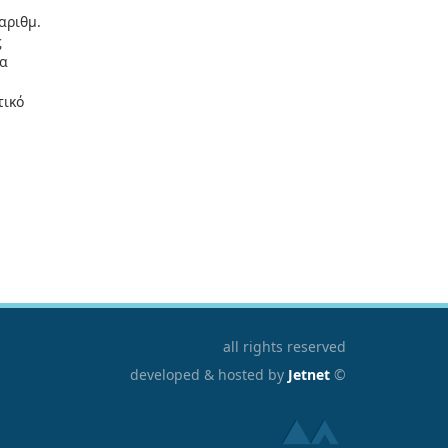
αριθμ.
ς
ια
τικό
all rights reserved
developed & hosted by
Jetnet
©